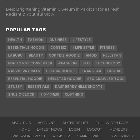
Best Brightening Vitamin C Serum in Pakistan for a Fresh,
Radiant & Youthful Glow
POPULAR TAGS
HEALTH
FASHION
BUSINESS
LIFESTYLE
ESSENTIALS HOODIE
CORTEIZ
#LIFE STYLE
FITNESS
LABUBU
BEAUTY
CORTEIZ HOODIE
HMDD
HELLSTAR
NSF TO PST CONVERTER
#FASHION
SEO
TECHNOLOGY
RASPBERRY HILLS
GEEDUP HOODIE
TRAPSTAR
HOODIE
ESSENTIAL HOODIE
HELLSTAR HOODIE
SEO CRAWLER TOOL
STUSSY
ESSENTIALS
RASPBERRY HILLS SHORTS
SNUS O'CLOCK
#ライブ配信
CLOTHING
ABOUT US
ACCOUNT
AUTHORS LIST
FULL-WIDTH PAGE
HOME
LATEST NEWS
LOGIN
LOGOUT
MEMBERS
PASSWORD RESET
REGISTER
SAMPLE PAGE
TYPOGRAPHY