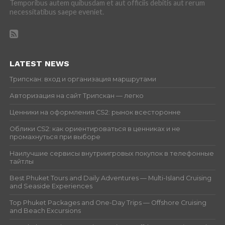
Temporibus autem quibusdam et aut officiis debitis aut rerum
necessitatibus saepe eveniet.
LATEST NEWS
Трипскан: вход и организация маршрутами
Авторизация на сайт Трипскан — легко
Ценники на оформления CS2: рынок всесторонне
Облики CS2: как ориентироваться в ценниках и не
промахнуться при выборе
Наилучшие сервисы внутриигровых покупок в телефонные
тайтлы
Best Phuket Tours and Daily Adventures — Multi-Island Cruising
and Seaside Experiences
Top Phuket Packages and One-Day Trips — Offshore Cruising
and Beach Excursions