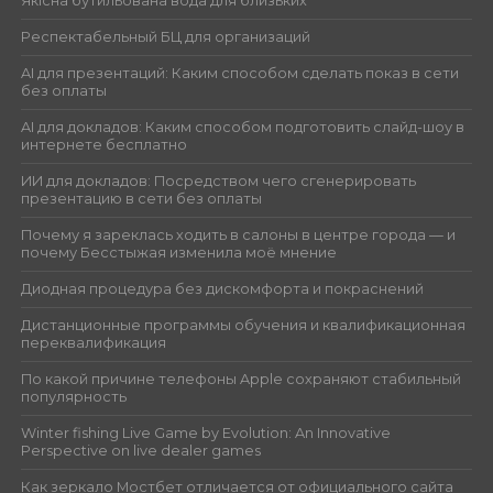
Якісна бутильована вода для близьких
Респектабельный БЦ для организаций
AI для презентаций: Каким способом сделать показ в сети
без оплаты
AI для докладов: Каким способом подготовить слайд-шоу в
интернете бесплатно
ИИ для докладов: Посредством чего сгенерировать
презентацию в сети без оплаты
Почему я зареклась ходить в салоны в центре города — и
почему Бесстыжая изменила моё мнение
Диодная процедура без дискомфорта и покраснений
Дистанционные программы обучения и квалификационная
переквалификация
По какой причине телефоны Apple сохраняют стабильный
популярность
Winter fishing Live Game by Evolution: An Innovative
Perspective on live dealer games
Как зеркало Мостбет отличается от официального сайта