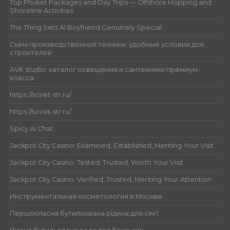
Top Phuket Packages and Day Trips — Offshore Hopping and
Shoreline Activities
The Thing Sets AI Boyfriend Genuinely Special
Съём производственной техники: удобные условия для
строителей
AVK studio: каталог освещения и сантехники премиум-
класса
https://sovet-str.ru/
https://sovet-str.ru/
Spicy AI Chat
Jackpot City Casino: Examined, Established, Meriting Your Visit
Jackpot City Casino: Tested, Trusted, Worth Your Visit
Jackpot City Casino: Verified, Trusted, Meriting Your Attention
Инструментальная косметология в Москве
Першокласна бутильована рідина для сім’ї