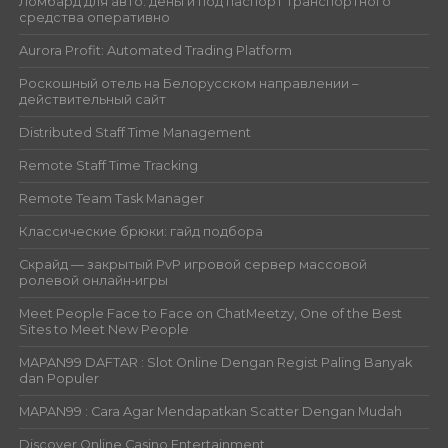
Ломбард для авто: деньги под паспорт транспортного
средства оперативно
Aurora Profit: Automated Trading Platform
Роскошный отель на Белорусском направлении –
действительный сайт
Distributed Staff Time Management
Remote Staff Time Tracking
Remote Team Task Manager
Классические брюки: гайд подбора
Скрайд — закрытый PvP игровой сервер массовой
ролевой онлайн‑игры
Meet People Face to Face on ChatMeetzy, One of the Best
Sites to Meet New People
MAPAN99 DAFTAR : Slot Online Dengan Regist Paling Banyak
dan Populer
MAPAN99 : Cara Agar Mendapatkan Scatter Dengan Mudah
Discover Online Casino Entertainment