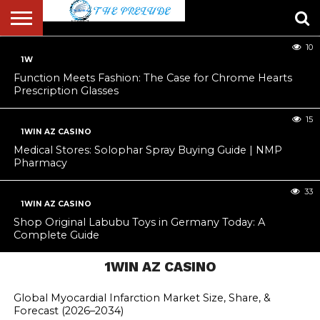
Entertainment
18
10
ABOUT
US
1W
ACCOUNT
AUTHORS
FULL-
HOME
LATEST
LOGIN
LOGOUT
MEMBERS
PASSWORD
REGISTER
SAMPLE
TYPOGRAPHY
USER
LIST
WIDTH
NEWS
RESET
PAGE
Function Meets Fashion: The Case for Chrome Hearts
PAGE
Prescription Glasses
15
1WIN AZ CASINO
Medical Stores: Solophar Spray Buying Guide | NMP
Pharmacy
33
1WIN AZ CASINO
Shop Original Labubu Toys in Germany Today: A
Complete Guide
1WIN AZ CASINO
Global Myocardial Infarction Market Size, Share, &
Forecast (2026–2034)