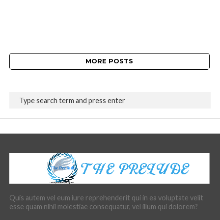
MORE POSTS
Quis autem vel eum iure reprehenderit qui in ea voluptate velit
esse quam nihil molestiae consequatur, vel illum qui dolorem?