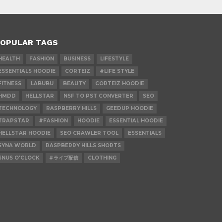
OPULAR TAGS
HEALTH
FASHION
BUSINESS
LIFESTYLE
ESSENTIALS HOODIE
CORTEIZ
#LIFE STYLE
FITNESS
LABUBU
BEAUTY
CORTEIZ HOODIE
HMDD
HELLSTAR
NSF TO PST CONVERTER
SEO
TECHNOLOGY
RASPBERRY HILLS
GEEDUP HOODIE
TRAPSTAR
#FASHION
HOODIE
ESSENTIAL HOODIE
HELLSTAR HOODIE
SEO CRAWLER TOOL
ESSENTIALS
SYNA WORLD
RASPBERRY HILLS SHORTS
SNUS O'CLOCK
#ライブ配信
CLOTHING