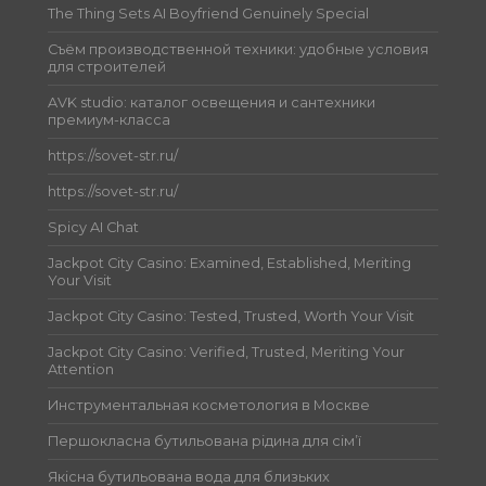
The Thing Sets AI Boyfriend Genuinely Special
Съём производственной техники: удобные условия
для строителей
AVK studio: каталог освещения и сантехники
премиум-класса
https://sovet-str.ru/
https://sovet-str.ru/
Spicy AI Chat
Jackpot City Casino: Examined, Established, Meriting
Your Visit
Jackpot City Casino: Tested, Trusted, Worth Your Visit
Jackpot City Casino: Verified, Trusted, Meriting Your
Attention
Инструментальная косметология в Москве
Першокласна бутильована рідина для сім’ї
Якісна бутильована вода для близьких