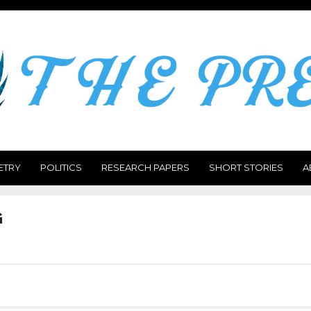
ETRY
POLITICS
RESEARCH PAPERS
SHORT STORIES
A
G