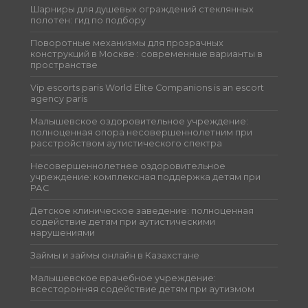
Шарниры для душевых ограждений стеклянных
полотен: гид по подбору
Поворотные механизмы для прозрачных
конструкций в Москве : современные варианты в
пространстве
Vip escorts paris World Elite Companions is an escort
agency paris
Малышевское оздоровительное учреждение:
полноценная опора несовершеннолетним при
расстройством аутистического спектра
Несовершеннолетнее оздоровительное
учреждение: комплексная поддержка детям при
РАС
Детское клиническое заведение: полноценная
содействие детям при аутистическими
нарушениями
Займы и займы онлайн в Казахстане
Малышевское врачебное учреждение:
всесторонняя содействие детям при аутизмом