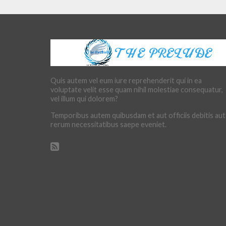
Quis autem vel eum iure reprehenderit qui in ea
voluptate velit esse quam nihil molestiae consequatur,
vel illum qui dolorem?
Temporibus autem quibusdam et aut officiis debitis aut
rerum necessitatibus saepe eveniet.