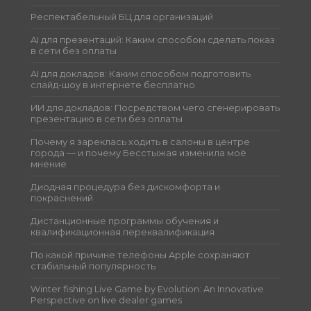
Респектабельный БЦ для организаций
AI для презентаций: Каким способом сделать показ
в сети без оплаты
AI для докладов: Каким способом подготовить
слайд-шоу в интернете бесплатно
ИИ для докладов: Посредством чего сгенерировать
презентацию в сети без оплаты
Почему я зареклась ходить в салоны в центре
города — и почему Бесстыжая изменила моё
мнение
Диодная процедура без дискомфорта и
покраснений
Дистанционные программы обучения и
квалификационная переквалификация
По какой причине телефоны Apple сохраняют
стабильный популярность
Winter fishing Live Game by Evolution: An Innovative
Perspective on live dealer games