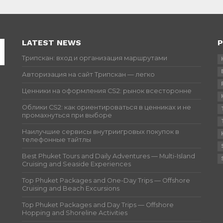
LATEST NEWS
P
Трипскан: вход и организация маршрутами
Авторизация на сайт Трипскан — легко
Ценники на оформления CS2: рынок всесторонне
Облики CS2: как ориентироваться в ценниках и не
промахнуться при выборе
Наилучшие сервисы внутриигровых покупок в
телефонные тайтлы
Best Phuket Tours and Daily Adventures — Multi-Island
Cruising and Seaside Experiences
Top Phuket Packages and One-Day Trips — Offshore
Cruising and Beach Excursions
Top Phuket Packages and Day Trips — Offshore
Hopping and Shoreline Activities