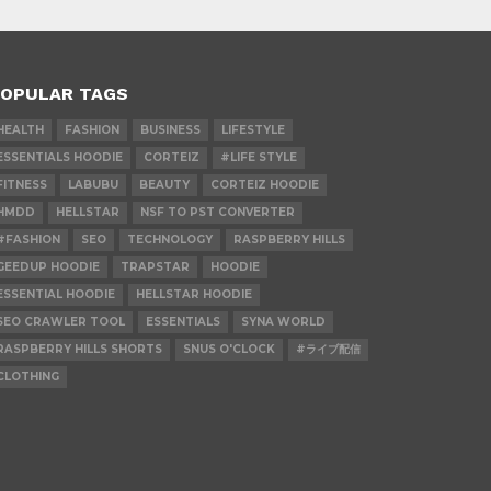
OPULAR TAGS
HEALTH
FASHION
BUSINESS
LIFESTYLE
ESSENTIALS HOODIE
CORTEIZ
#LIFE STYLE
FITNESS
LABUBU
BEAUTY
CORTEIZ HOODIE
HMDD
HELLSTAR
NSF TO PST CONVERTER
#FASHION
SEO
TECHNOLOGY
RASPBERRY HILLS
GEEDUP HOODIE
TRAPSTAR
HOODIE
ESSENTIAL HOODIE
HELLSTAR HOODIE
SEO CRAWLER TOOL
ESSENTIALS
SYNA WORLD
RASPBERRY HILLS SHORTS
SNUS O'CLOCK
#ライブ配信
CLOTHING