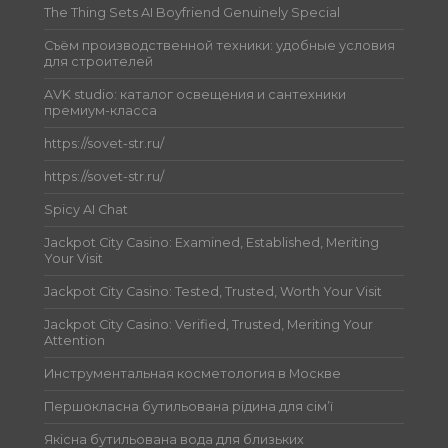
The Thing Sets AI Boyfriend Genuinely Special
Съём производственной техники: удобные условия
для строителей
AVK studio: каталог освещения и сантехники
премиум-класса
https://sovet-str.ru/
https://sovet-str.ru/
Spicy AI Chat
Jackpot City Casino: Examined, Established, Meriting
Your Visit
Jackpot City Casino: Tested, Trusted, Worth Your Visit
Jackpot City Casino: Verified, Trusted, Meriting Your
Attention
Инструментальная косметология в Москве
Першокласна бутильована рідина для сім’ї
Якісна бутильована вода для близьких