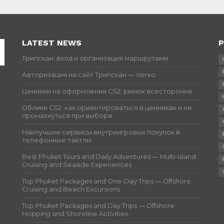
LATEST NEWS
P
Трипскан: вход и организация маршрутами
Авторизация на сайт Трипскан — легко
Ценники на оформления CS2: рынок всесторонне
Облики CS2: как ориентироваться в ценниках и не
промахнуться при выборе
Наилучшие сервисы внутриигровых покупок в
телефонные тайтлы
Best Phuket Tours and Daily Adventures — Multi-Island
Cruising and Seaside Experiences
Top Phuket Packages and One-Day Trips — Offshore
Cruising and Beach Excursions
Top Phuket Packages and Day Trips — Offshore
Hopping and Shoreline Activities