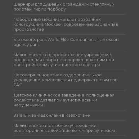
Шарниры для душевых ограждений стеклянных
полотен: гид по подбору
Поворотные механизмы для прозрачных
конструкций в Москве : современные варианты в
пространстве
Vip escorts paris World Elite Companions is an escort
agency paris
Малышевское оздоровительное учреждение:
полноценная опора несовершеннолетним при
расстройством аутистического спектра
Несовершеннолетнее оздоровительное
учреждение: комплексная поддержка детям при
РАС
Детское клиническое заведение: полноценная
содействие детям при аутистическими
нарушениями
Займы и займы онлайн в Казахстане
Малышевское врачебное учреждение:
всесторонняя содействие детям при аутизмом