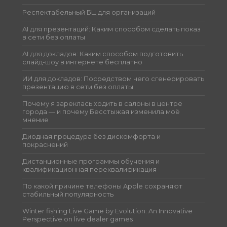
Респектабельный БЦ для организаций
AI для презентаций: Каким способом сделать показ
в сети без оплаты
AI для докладов: Каким способом подготовить
слайд-шоу в интернете бесплатно
ИИ для докладов: Посредством чего сгенерировать
презентацию в сети без оплаты
Почему я зареклась ходить в салоны в центре
города — и почему Бесстыжая изменила моё
мнение
Диодная процедура без дискомфорта и
покраснений
Дистанционные программы обучения и
квалификационная переквалификация
По какой причине телефоны Apple сохраняют
стабильный популярность
Winter fishing Live Game by Evolution: An Innovative
Perspective on live dealer games