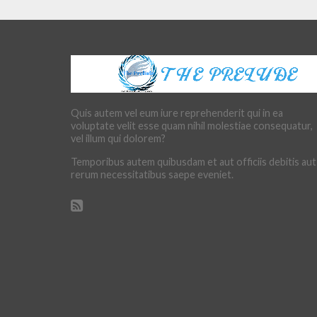
Quis autem vel eum iure reprehenderit qui in ea
voluptate velit esse quam nihil molestiae consequatur,
vel illum qui dolorem?
Temporibus autem quibusdam et aut officiis debitis aut
rerum necessitatibus saepe eveniet.