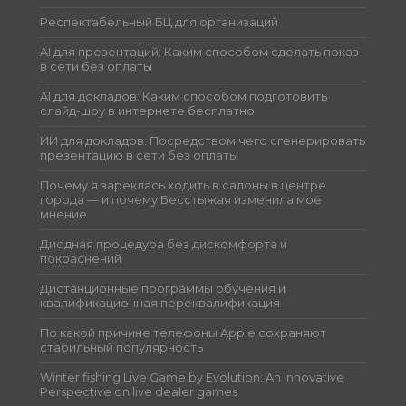
Респектабельный БЦ для организаций
AI для презентаций: Каким способом сделать показ
в сети без оплаты
AI для докладов: Каким способом подготовить
слайд-шоу в интернете бесплатно
ИИ для докладов: Посредством чего сгенерировать
презентацию в сети без оплаты
Почему я зареклась ходить в салоны в центре
города — и почему Бесстыжая изменила моё
мнение
Диодная процедура без дискомфорта и
покраснений
Дистанционные программы обучения и
квалификационная переквалификация
По какой причине телефоны Apple сохраняют
стабильный популярность
Winter fishing Live Game by Evolution: An Innovative
Perspective on live dealer games