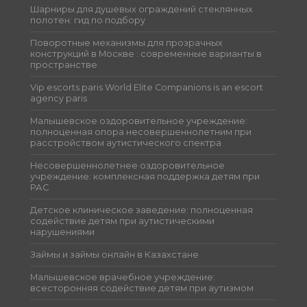
Шарниры для душевых ограждений стеклянных
полотен: гид по подбору
Поворотные механизмы для прозрачных
конструкций в Москве : современные варианты в
пространстве
Vip escorts paris World Elite Companions is an escort
agency paris
Малышевское оздоровительное учреждение:
полноценная опора несовершеннолетним при
расстройством аутистического спектра
Несовершеннолетнее оздоровительное
учреждение: комплексная поддержка детям при
РАС
Детское клиническое заведение: полноценная
содействие детям при аутистическими
нарушениями
Займы и займы онлайн в Казахстане
Малышевское врачебное учреждение:
всесторонняя содействие детям при аутизмом