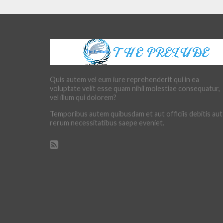
Quis autem vel eum iure reprehenderit qui in ea
voluptate velit esse quam nihil molestiae consequatur,
vel illum qui dolorem?
Temporibus autem quibusdam et aut officiis debitis aut
rerum necessitatibus saepe eveniet.