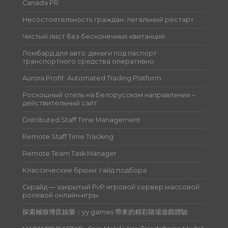
Canada PR
Несостоятельность граждан: легальный рестарт
Чистый лист без бесконечных квитанций
Ломбард для авто: деньги под паспорт
транспортного средства оперативно
Aurora Profit: Automated Trading Platform
Роскошный отель на Белорусском направлении –
действительный сайт
Distributed Staff Time Management
Remote Staff Time Tracking
Remote Team Task Manager
Классические брюки: гайд подбора
Скрайд — закрытый PvP игровой сервер массовой
ролевой онлайн‑игры
探索極致博弈娛樂：yy games 帶來的精彩賭場遊戲體驗