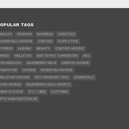
OPULAR TAGS
HEALTH
FASHION
BUSINESS
LIFESTYLE
ESSENTIALS HOODIE
CORTEIZ
#LIFE STYLE
FITNESS
LABUBU
BEAUTY
CORTEIZ HOODIE
HMDD
HELLSTAR
NSF TO PST CONVERTER
SEO
TECHNOLOGY
RASPBERRY HILLS
GEEDUP HOODIE
TRAPSTAR
HOODIE
ESSENTIAL HOODIE
HELLSTAR HOODIE
SEO CRAWLER TOOL
ESSENTIALS
SYNA WORLD
RASPBERRY HILLS SHORTS
SNUS O'CLOCK
#ライブ配信
CLOTHING
IPTV SUBSCRIPTION UK