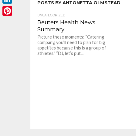
POSTS BY ANTONETTA OLMSTEAD
LinkedIn
UNCATEGORIZED
Pinterest
Reuters Health News
Summary
Picture these moments: “Catering
company, you’ll need to plan for big
appetites because this is a group of
athletes.” “DJ, let’s put...