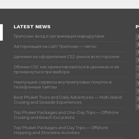
LATEST NEWS
P
Трипскан: вход и организация маршрутами
Авторизация на сайт Трипскан — легко
Ценники на оформления CS2: рынок всесторонне
Облики CS2: как ориентироваться в ценниках и не
промахнуться при выборе
Наилучшие сервисы внутриигровых покупок в
телефонные тайтлы
Best Phuket Tours and Daily Adventures — Multi-Island
Cruising and Seaside Experiences
Top Phuket Packages and One-Day Trips — Offshore
Cruising and Beach Excursions
Top Phuket Packages and Day Trips — Offshore
Hopping and Shoreline Activities