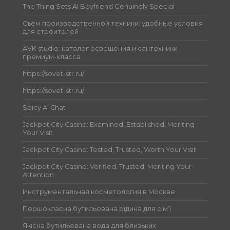
The Thing Sets AI Boyfriend Genuinely Special
Съём производственной техники: удобные условия
для строителей
AVK studio: каталог освещения и сантехники
премиум-класса
https://sovet-str.ru/
https://sovet-str.ru/
Spicy AI Chat
Jackpot City Casino: Examined, Established, Meriting
Your Visit
Jackpot City Casino: Tested, Trusted, Worth Your Visit
Jackpot City Casino: Verified, Trusted, Meriting Your
Attention
Инструментальная косметология в Москве
Першокласна бутильована рідина для сім’ї
Якісна бутильована вода для близьких